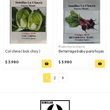
Productos la chacra
Col china ( bok choy )
Betarraga baby para hojas
$ 3.980
$ 3.980
1
2