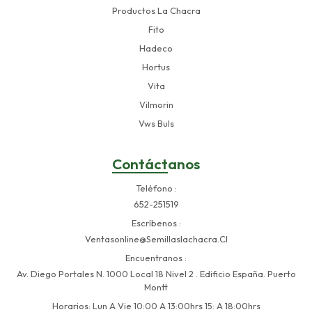
Productos La Chacra
Fito
Hadeco
Hortus
Vita
Vilmorin
Vws Buls
Contáctanos
Teléfono
652-251519
Escríbenos
Ventasonline@semillaslachacra.cl
Encuentranos
Av. Diego Portales N. 1000 Local 18 Nivel 2 . Edificio España. Puerto
Montt
Horarios: Lun A Vie 10:00 A 13:00hrs 15: A 18:00hrs