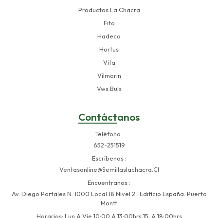
Productos La Chacra
Fito
Hadeco
Hortus
Vita
Vilmorin
Vws Buls
Contáctanos
Teléfono
652-251519
Escríbenos
Ventasonline@semillaslachacra.cl
Encuentranos
Av. Diego Portales N. 1000 Local 18 Nivel 2 . Edificio España. Puerto
Montt
Horarios: Lun A Vie 10:00 A 13:00hrs 15: A 18:00hrs