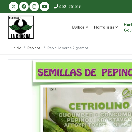
652-251519
Hort
Bulbos
Hortalizas
Gou
Inicio
Pepinos.
Pepinillo verde 2 gramos