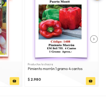
Productos la chacra
P
Pimiento morrón 1 gramo 4 cantos
Z
$ 2.980
$