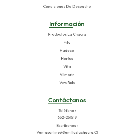
Condiciones De Despacho
Información
Productos La Chacra
Fito
Hadeco
Hortus
Vita
Vilmorin
Vws Buls
Contáctanos
Teléfono
652-251519
Escríbenos
Ventasonline@semillaslachacra.cl