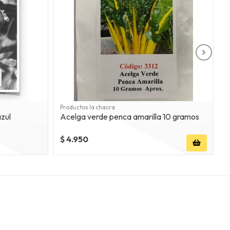
Productos la chacra
P
zul
Acelga verde penca amarilla 10 gramos
A
$ 4.950
$