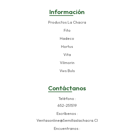
Información
Productos La Chacra
Fito
Hadeco
Hortus
Vita
Vilmorin
Vws Buls
Contáctanos
Teléfono
652-251519
Escríbenos
Ventasonline@semillaslachacra.cl
Encuentranos