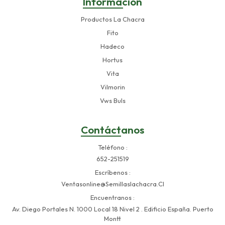
Información
Productos La Chacra
Fito
Hadeco
Hortus
Vita
Vilmorin
Vws Buls
Contáctanos
Teléfono
652-251519
Escríbenos
Ventasonline@semillaslachacra.cl
Encuentranos
Av. Diego Portales N. 1000 Local 18 Nivel 2 . Edificio España. Puerto
Montt