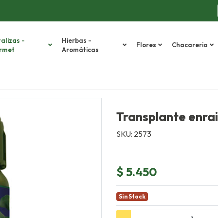
alizas -
Hierbas -
Flores
Chacareria
rmet
Aromáticas
Transplante enra
SKU: 2573
$ 5.450
Sin Stock