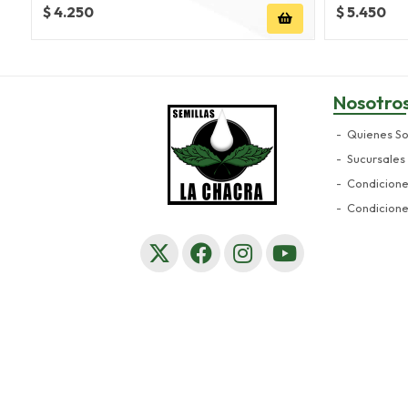
$ 4.250
$ 5.450
Nosotro
Quienes S
Sucursales
Condicion
Condicion