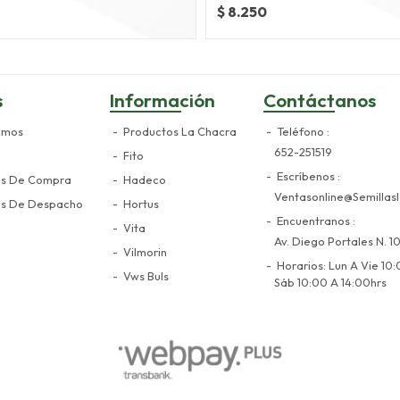
$ 8.250
s
Información
Contáctanos
omos
Productos La Chacra
Teléfono
652-251519
Fito
Escríbenos
es De Compra
Hadeco
Ventasonline@semillasl
es De Despacho
Hortus
Encuentranos
Vita
Av. Diego Portales N. 10
Vilmorin
Horarios: Lun A Vie 10:
Vws Buls
Sáb 10:00 A 14:00hrs