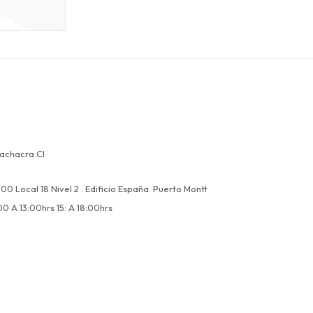
achacra.cl
00 Local 18 Nivel 2 . Edificio España. Puerto Montt
00 A 13:00hrs 15: A 18:00hrs