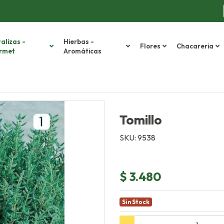
alizas -
Hierbas -
Flores
Chacareria
rmet
Aromáticas
Tomillo
SKU: 9538
$ 3.480
Sin Stock