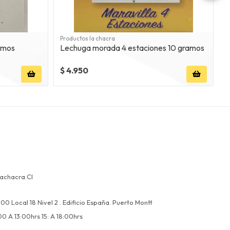
Productos la chacra
P
amos
Lechuga morada 4 estaciones 10 gramos
L
$ 4.950
$
achacra.cl
00 Local 18 Nivel 2 . Edificio España. Puerto Montt
00 A 13:00hrs 15: A 18:00hrs