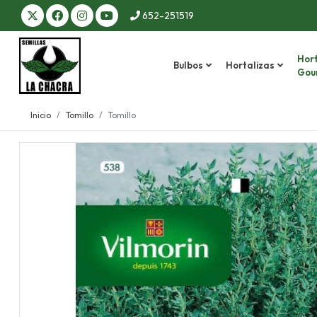
652-251519
Hort
Bulbos
Hortalizas
Gou
Inicio
Tomillo
Tomillo