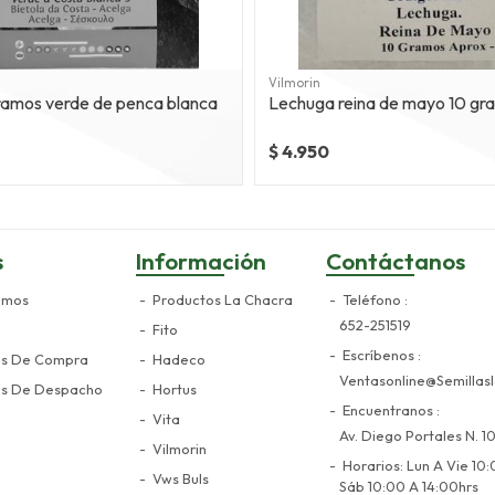
Vilmorin
Acelga 5 gramos verde de penca blanca
Lechuga reina de mayo 10 gr
$ 4.950
s
Información
Contáctanos
omos
Productos La Chacra
Teléfono
652-251519
Fito
Escríbenos
es De Compra
Hadeco
Ventasonline@semillasl
es De Despacho
Hortus
Encuentranos
Vita
Av. Diego Portales N. 10
Vilmorin
Horarios: Lun A Vie 10:
Vws Buls
Sáb 10:00 A 14:00hrs