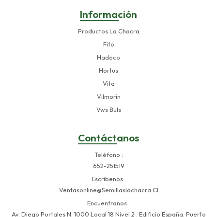
Información
Productos La Chacra
Fito
Hadeco
Hortus
Vita
Vilmorin
Vws Buls
Contáctanos
Teléfono
652-251519
Escríbenos
Ventasonline@semillaslachacra.cl
Encuentranos
Av. Diego Portales N. 1000 Local 18 Nivel 2 . Edificio España. Puerto