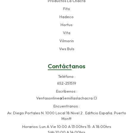
Productos La Chacra
Fito
Hadeco
Hortus
Vita
Vilmorin
Vws Buls
Contáctanos
Teléfono
652-251519
Escríbenos
Ventasonline@semillaslachacra.cl
Encuentranos
Av. Diego Portales N. 1000 Local 18 Nivel 2 . Edificio España. Puerto
Montt
Horarios: Lun A Vie 10:00 A 13:00hrs 15: A 18:00hrs
Sáb 10:00 A 14:00hrs