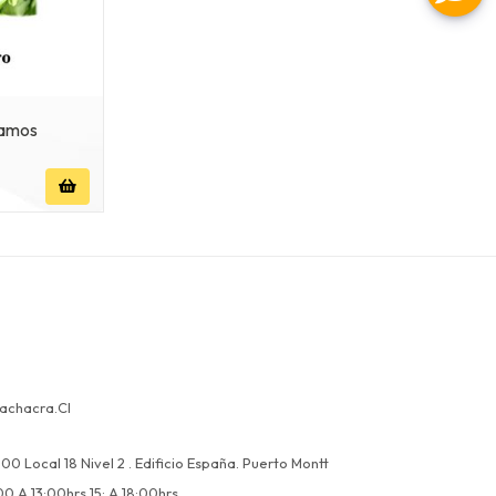
la chacra. 5 gramos
achacra.cl
00 Local 18 Nivel 2 . Edificio España. Puerto Montt
00 A 13:00hrs 15: A 18:00hrs