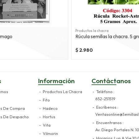
Productos la chacra
ramago
Rúcula semillas 
$ 2.980
s
Información
Contáctanos
omos
Productos La Chacra
Teléfono
652-251519
Fito
Escríbenos
es De Compra
Hadeco
Ventasonline@semillasl
es De Despacho
Hortus
Encuentranos
Vita
Av. Diego Portales N. 10
Vilmorin
Horarios: Lun A Vie 10: