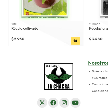
Vita
Vilmorin
Rúcula cultivada
Rúcula/ja
$ 5.950
$ 3.480
Nosotro
Quienes S
Sucursales
Condicion
Condicion