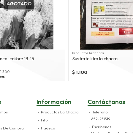
AGOTADO
Productos la chacra
nco. calibre 13-15
Sustrato litro la chacra.
$ 1.100
 1.300
6un.
s
Información
Contáctanos
omos
Productos La Chacra
Teléfono
652-251519
Fito
Escríbenos
es De Compra
Hadeco