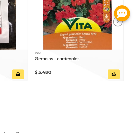
Vita
F
Geranios - cardenales
C
$ 3.480
$