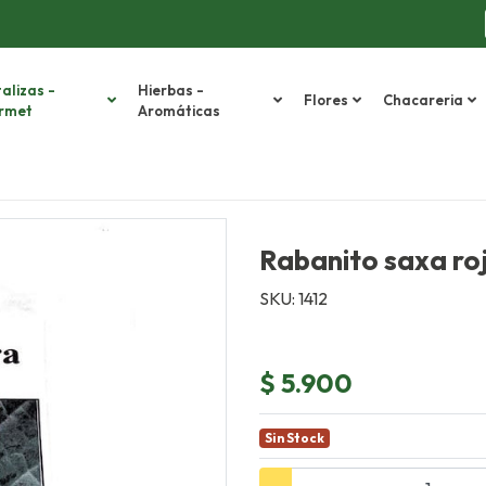
alizas -
Hierbas -
Flores
Chacareria
rmet
Aromáticas
Rabanito saxa ro
SKU: 1412
$ 5.900
Sin Stock