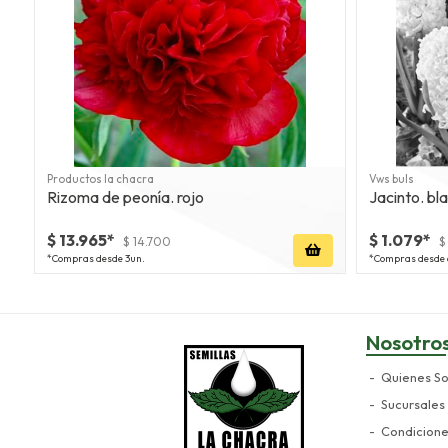
Productos la chacra
Vws buls
Rizoma de peonía. rojo
Jacinto. bla
$ 13.965*
$ 1.079*
$ 14.700
$
*Compras desde 3un.
*Compras desde 
Nosotro
Quienes S
Sucursales
Condicion