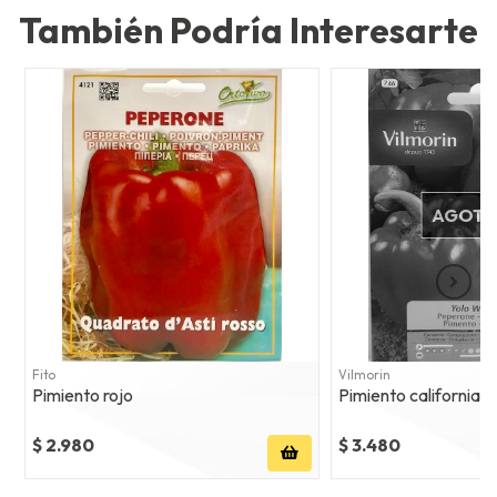
También Podría Interesarte
AGOT
Fito
Vilmorin
Pimiento rojo
Pimiento california 
$ 2.980
$ 3.480