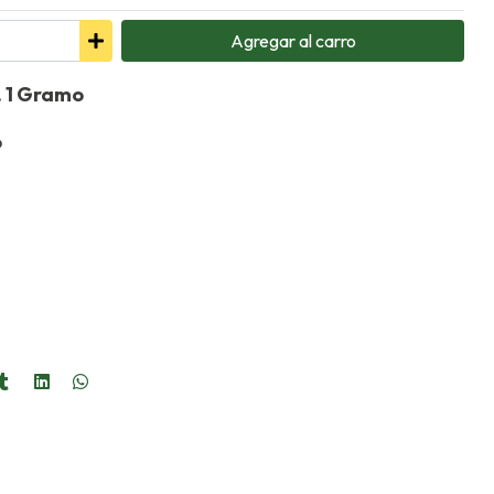
Agregar
al carro
. 1 Gramo
o