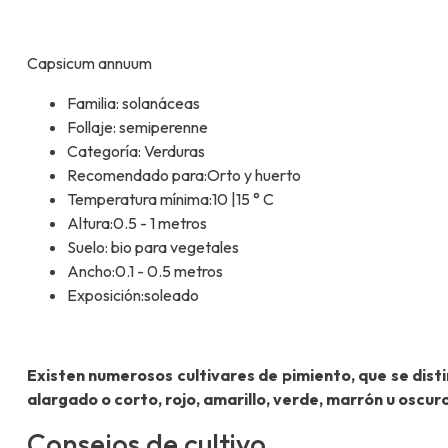
Capsicum annuum
Familia: solanáceas
Follaje: semiperenne
Categoría: Verduras
Recomendado para:Orto y huerto
Temperatura mínima:10 |15 ° C
Altura:0.5 - 1 metros
Suelo: bio para vegetales
Ancho:0.1 - 0.5 metros
Exposición:soleado
Existen numerosos cultivares de pimiento, que se disti
alargado o corto, rojo, amarillo, verde, marrón u oscur
Consejos de cultivo