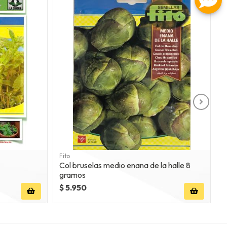
Fito
F
Col bruselas medio enana de la halle 8
P
gramos
$ 5.950
$