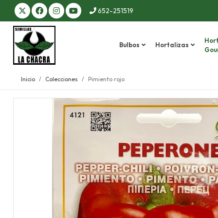
652-251519
Hort
Bulbos
Hortalizas
Gou
Inicio
Colecciones
Pimiento rojo