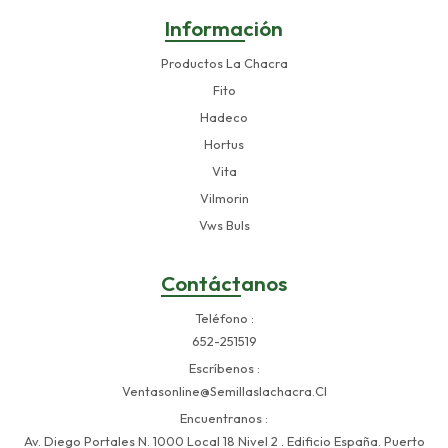
Información
Productos La Chacra
Fito
Hadeco
Hortus
Vita
Vilmorin
Vws Buls
Contáctanos
Teléfono
652-251519
Escríbenos
Ventasonline@semillaslachacra.cl
Encuentranos
Av. Diego Portales N. 1000 Local 18 Nivel 2 . Edificio España. Puerto