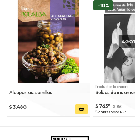
-10%
AGOT
Productos la chacra
Alcaparras. semillas
Bulbos de iris amaril
$ 765*
$ 3.480
$ 850
*Compras desde 12un.