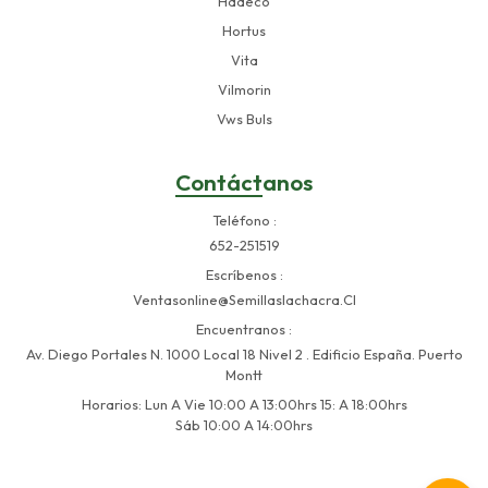
Hadeco
Hortus
Vita
Vilmorin
Vws Buls
Contáctanos
Teléfono
652-251519
Escríbenos
Ventasonline@semillaslachacra.cl
Encuentranos
Av. Diego Portales N. 1000 Local 18 Nivel 2 . Edificio España. Puerto
Montt
Horarios: Lun A Vie 10:00 A 13:00hrs 15: A 18:00hrs
Sáb 10:00 A 14:00hrs