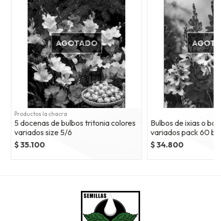
AGOTADO
AGOT
Productos la chacra
5 docenas de bulbos tritonia colores
Bulbos de ixias o ball
variados size 5/6
variados pack 60 
$ 35.100
$ 34.800