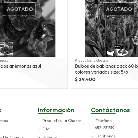
AGOTADO
AGOTADO
hacra
Productos la chacra
lbos anémonas azul
Bulbos de babianas pack 60 b
colores variados size: 5/6
$ 29.400
s
Información
Contáctanos
omos
Productos La Chacra
Teléfono
652-251519
Fito
Escríbenos
es De Compra
Hadeco