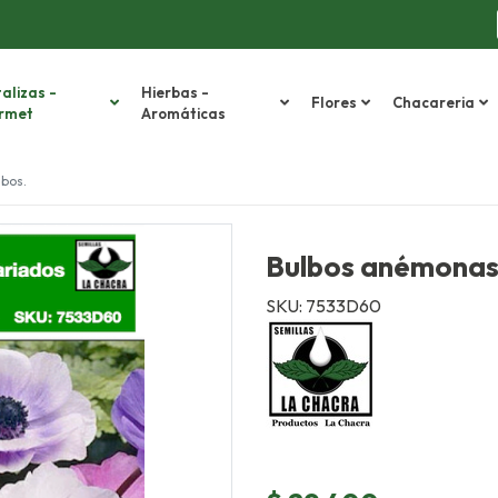
alizas -
Hierbas -
Flores
Chacareria
rmet
Aromáticas
lbos.
Bulbos anémonas.
SKU: 7533D60