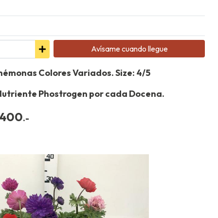
Avísame cuando llegue
némonas Colores Variados. Size: 4/5
 Nutriente Phostrogen por cada Docena.
.400
.-