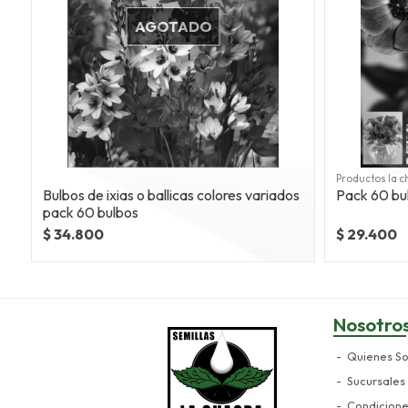
AGOTADO
Productos la c
Bulbos de ixias o ballicas colores variados
Pack 60 bu
pack 60 bulbos
$ 34.800
$ 29.400
Nosotro
Quienes S
Sucursales
Condicion