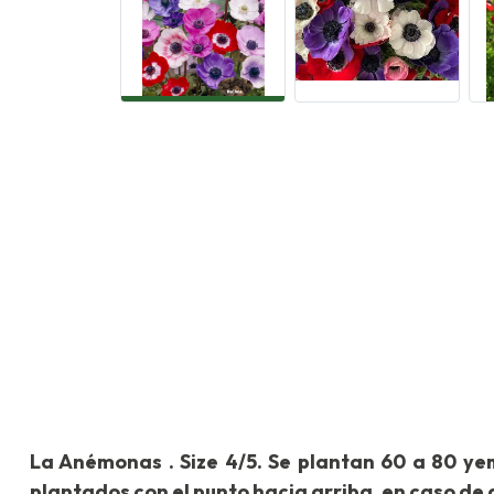
La Anémonas . Size 4/5. Se plantan 60 a 80 yem
plantados con el punto hacia arriba, en caso de 