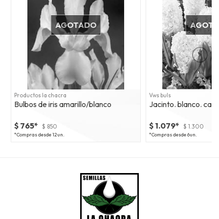
AGOTADO
AGOT
Productos la chacra
Vws buls
Bulbos de iris amarillo/blanco
Jacinto. blanco. calib
$ 765*
$ 1.079*
$ 850
$ 1.300
*Compras desde 12un.
*Compras desde 6un.