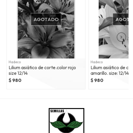
AGOTADO
AGOT
Hadeco
Hadeco
Lilium asiático de corte.color rojo
Lilium asiático de cor
size 12/14
amarillo. size: 12/14
$ 980
$ 980