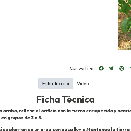
Compartir en:
Ficha Técnica
Video
Ficha Técnica
a arriba, rellene el orificio con la tierra enriquecida y aca
 en grupos de 3 a 5.
si se plantan en un área con poca lluvia.Mantenga la tierr