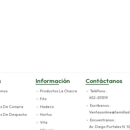
s
Información
Contáctanos
omos
Productos La Chacra
Teléfono
652-251519
Fito
Escríbenos
es De Compra
Hadeco
Ventasonline@semillasl
es De Despacho
Hortus
Encuentranos
Vita
Av. Diego Portales N. 10