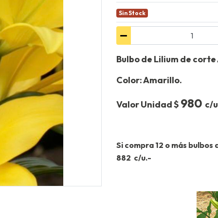
Sin Stock
Bulbo de Lilium de corte 
Color: Amarillo.
980
Valor Unidad $
c/u
Si compra 12 o más bulbos 
882
c/u.-