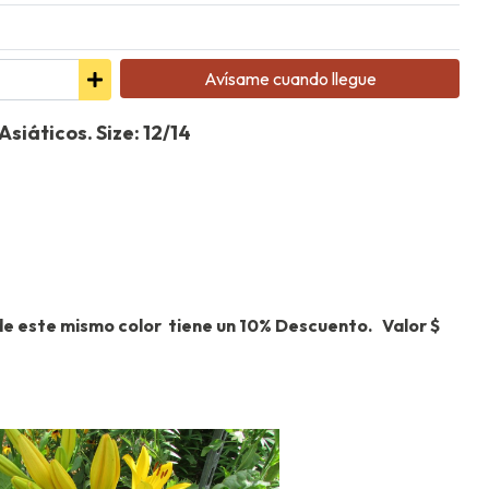
Avísame cuando llegue
Asiáticos. Size: 12/14
de este mismo color tiene un 10% Descuento. Valor $