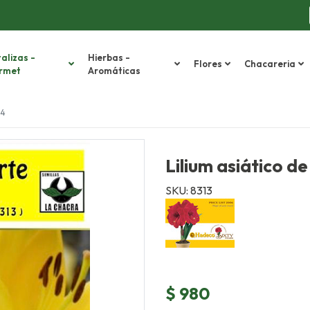
alizas -
Hierbas -
Flores
Chacareria
rmet
Aromáticas
14
Lilium asiático de
SKU: 8313
$ 980