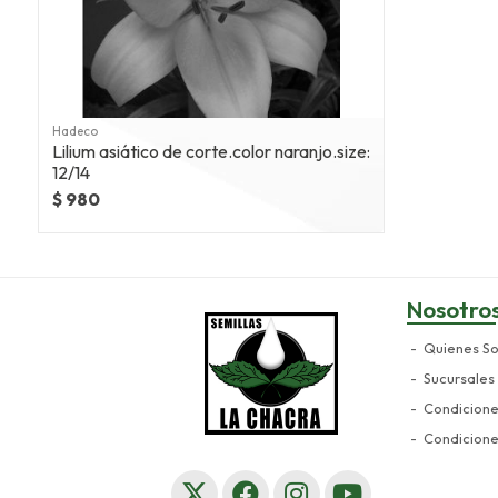
Hadeco
Lilium asiático de corte.color naranjo.size:
12/14
$ 980
Nosotro
Quienes S
Sucursales
Condicion
Condicion