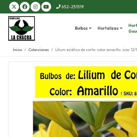
652-251519
Hort
Bulbos
Hortalizas
Gou
Inicio
Colecciones
Lilium asiático de corte. color amarillo. size: 12/