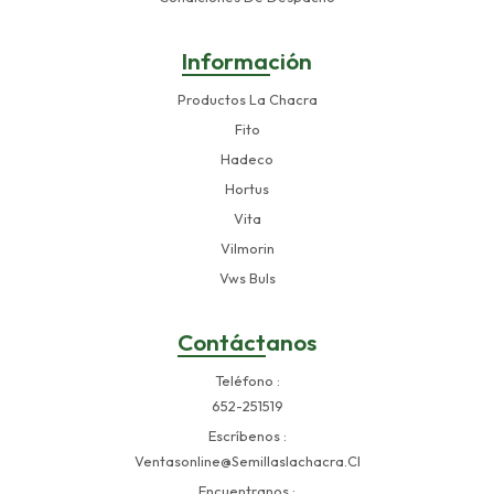
Información
Productos La Chacra
Fito
Hadeco
Hortus
Vita
Vilmorin
Vws Buls
Contáctanos
Teléfono
652-251519
Escríbenos
Ventasonline@semillaslachacra.cl
Encuentranos