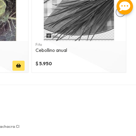
Fito
H
Cebollino anual
$ 5.950
$
achacra.cl