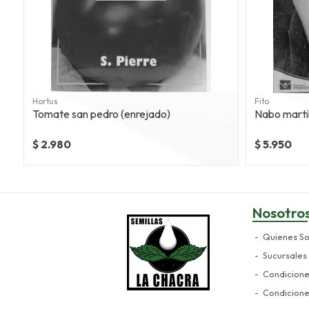
Hortus
Fito
Tomate san pedro (enrejado)
Nabo martil
$ 2.980
$ 5.950
Nosotro
Quienes S
Sucursales
Condicion
Condicion