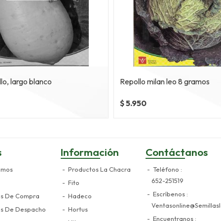
lo, largo blanco
Repollo milan leo 8 gramos
$ 5.950
s
Información
Contáctanos
omos
Productos La Chacra
Teléfono
652-251519
Fito
Escríbenos
es De Compra
Hadeco
Ventasonline@semillasl
es De Despacho
Hortus
Encuentranos