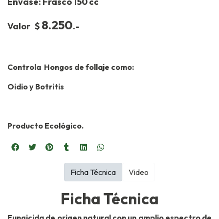
Envase: Frasco 150 cc
8.2
50
Valor $
.-
Controla Hongos de follaje como:
Oidio y Botritis
Producto Ecológico.
Ficha Técnica
Video
Ficha Técnica
Fungicida de origen natural con un amplio espectro de