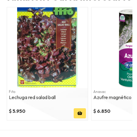
Fito
Anasac
Lechuga red salad ball
Azufre magnético 8
$ 5.950
$ 6.850