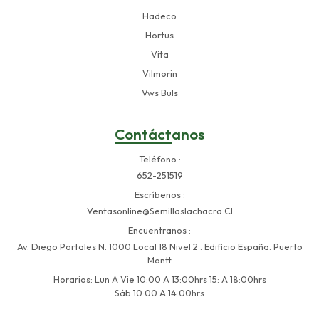
Hadeco
Hortus
Vita
Vilmorin
Vws Buls
Contáctanos
Teléfono
652-251519
Escríbenos
Ventasonline@semillaslachacra.cl
Encuentranos
Av. Diego Portales N. 1000 Local 18 Nivel 2 . Edificio España. Puerto
Montt
Horarios: Lun A Vie 10:00 A 13:00hrs 15: A 18:00hrs
Sáb 10:00 A 14:00hrs