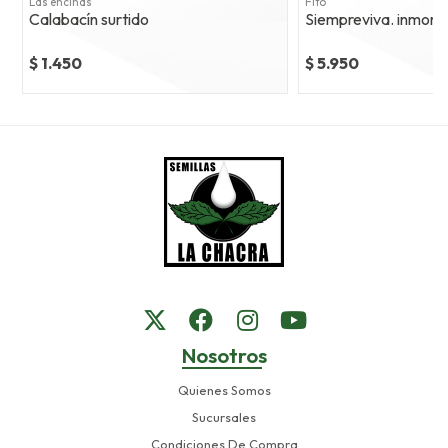
Las encinas
Fito
Calabacín surtido
Siempreviva. inmortal
$ 1.450
$ 5.950
Nosotros
Quienes Somos
Sucursales
Condiciones De Compra