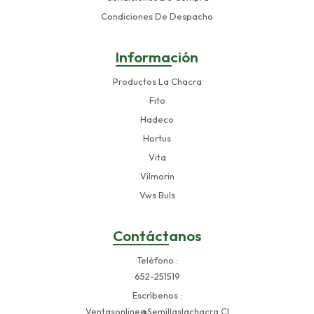
Condiciones De Despacho
Información
Productos La Chacra
Fito
Hadeco
Hortus
Vita
Vilmorin
Vws Buls
Contáctanos
Teléfono
652-251519
Escríbenos
Ventasonline@semillaslachacra.cl