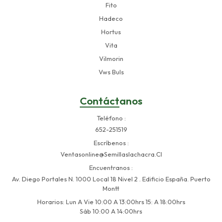
Fito
Hadeco
Hortus
Vita
Vilmorin
Vws Buls
Contáctanos
Teléfono
652-251519
Escríbenos
Ventasonline@semillaslachacra.cl
Encuentranos
Av. Diego Portales N. 1000 Local 18 Nivel 2 . Edificio España. Puerto
Montt
Horarios: Lun A Vie 10:00 A 13:00hrs 15: A 18:00hrs
Sáb 10:00 A 14:00hrs