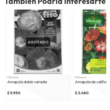
También Podría Interesarte
AGOTADO
Vilmorin
Vilmorin
Amapola doble variada
Amapola de cali
$ 5.950
$ 3.480