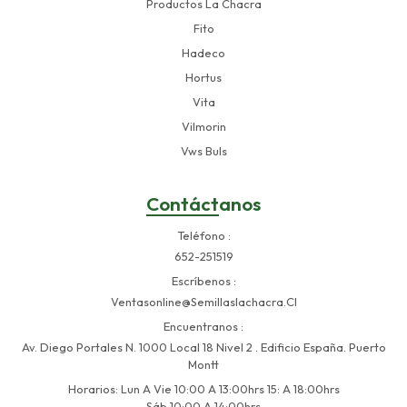
Productos La Chacra
Fito
Hadeco
Hortus
Vita
Vilmorin
Vws Buls
Contáctanos
Teléfono
652-251519
Escríbenos
Ventasonline@semillaslachacra.cl
Encuentranos
Av. Diego Portales N. 1000 Local 18 Nivel 2 . Edificio España. Puerto
Montt
Horarios: Lun A Vie 10:00 A 13:00hrs 15: A 18:00hrs
Sáb 10:00 A 14:00hrs