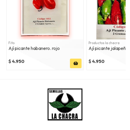
Fito
Productos la chacra
Ají picante habanero. rojo
Ají picante jalapeño
$ 4.950
$ 4.950