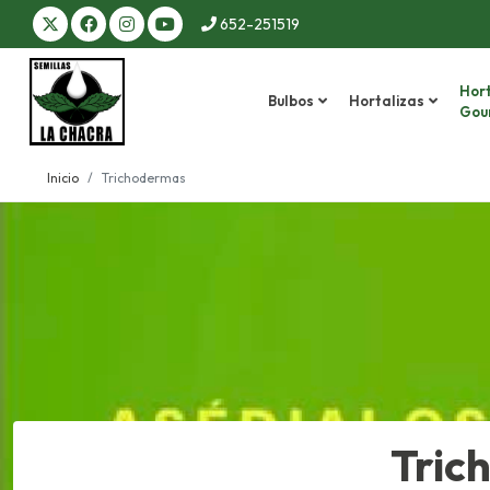
652-251519
Hort
Bulbos
Hortalizas
Gou
Inicio
Trichodermas
Tric