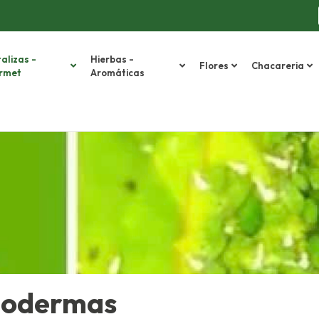
alizas -
Hierbas -
Flores
Chacareria
rmet
Aromáticas
hodermas