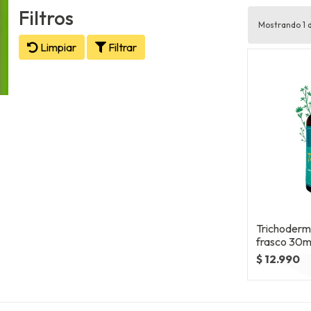
Filtros
Mostrando 1 d
Limpiar
Filtrar
Trichoderma
frasco 30ml
$ 12.990