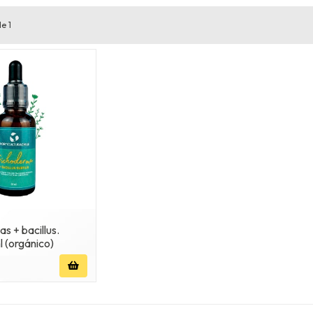
e 1
s + bacillus.
 (orgánico)