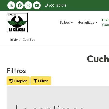
652-251519
Hort
Bulbos
Hortalizas
Gou
Inicio
Cuchillos
Cuchi
Filtros
Limpiar
Filtrar