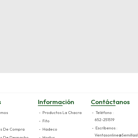
s
Información
Contáctanos
omos
Productos La Chacra
Teléfono
652-251519
Fito
Escríbenos
es De Compra
Hadeco
Ventasonline@semillasl
es De Despacho
Hortus