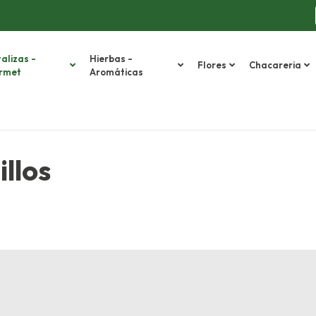
alizas -
Hierbas -
Flores
Chacareria
rmet
Aromáticas
llos