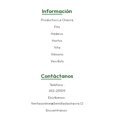
Información
Productos La Chacra
Fito
Hadeco
Hortus
Vita
Vilmorin
Vws Buls
Contáctanos
Teléfono
652-251519
Escríbenos
Ventasonline@semillaslachacra.cl
Encuentranos