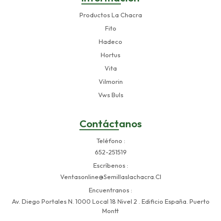
Productos La Chacra
Fito
Hadeco
Hortus
Vita
Vilmorin
Vws Buls
Contáctanos
Teléfono
652-251519
Escríbenos
Ventasonline@semillaslachacra.cl
Encuentranos
Av. Diego Portales N. 1000 Local 18 Nivel 2 . Edificio España. Puerto
Montt