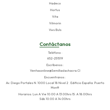
Hadeco
Hortus
Vita
Vilmorin
Vws Buls
Contáctanos
Teléfono
652-251519
Escríbenos
Ventasonline@semillaslachacra.cl
Encuentranos
Av. Diego Portales N. 1000 Local 18 Nivel 2 . Edificio España. Puerto
Montt
Horarios: Lun A Vie 10:00 A 13:00hrs 15: A 18:00hrs
Sáb 10:00 A 14:00hrs