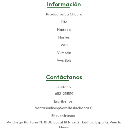
Información
Productos La Chacra
Fito
Hadeco
Hortus
Vita
Vilmorin
Vws Buls
Contáctanos
Teléfono
652-251519
Escríbenos
Ventasonline@semillaslachacra.cl
Encuentranos
Av. Diego Portales N. 1000 Local 18 Nivel 2 . Edificio España. Puerto
Montt