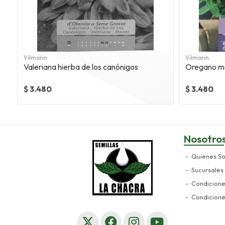
Vilmorin
Vilmorin
Valeriana hierba de los canónigos
Oregano me
$ 3.480
$ 3.480
Nosotro
Quienes S
Sucursales
Condicion
Condicion