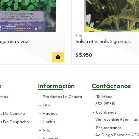
Fito
jorana vivaz
Salvia officinalis 2 gramos.
$ 5.950
s
Información
Contáctanos
omos
Productos La Chacra
Teléfono
652-251519
Fito
Escríbenos
es De Compra
Hadeco
Ventasonline@semillasl
es De Despacho
Hortus
Encuentranos
Vita
Av. Diego Portales N. 10
Vilmorin