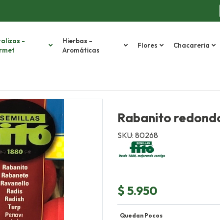
alizas -
Hierbas -
Flores
Chacareria
rmet
Aromáticas
Rabanito redondo
SKU: 80268
$ 5.950
Quedan Pocos