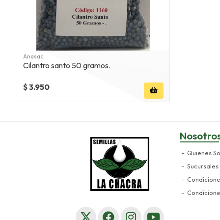
Anasac
Cilantro santo 50 gramos.
$ 3.950
Nosotro
Quienes S
Sucursales
Condicion
Condicion