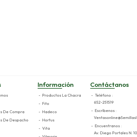
s
Información
Contáctanos
omos
Productos La Chacra
Teléfono
652-251519
Fito
Escríbenos
es De Compra
Hadeco
Ventasonline@semillasl
es De Despacho
Hortus
Encuentranos
Vita
Av. Diego Portales N. 10
Vilmorin