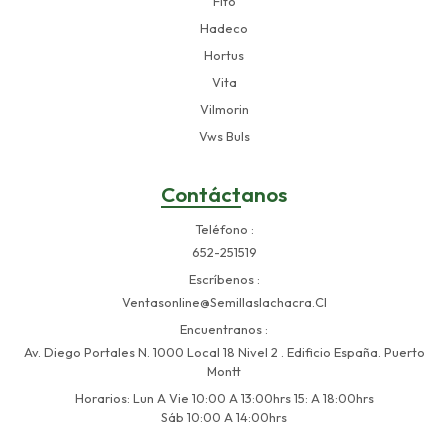
Fito
Hadeco
Hortus
Vita
Vilmorin
Vws Buls
Contáctanos
Teléfono
652-251519
Escríbenos
Ventasonline@semillaslachacra.cl
Encuentranos
Av. Diego Portales N. 1000 Local 18 Nivel 2 . Edificio España. Puerto
Montt
Horarios: Lun A Vie 10:00 A 13:00hrs 15: A 18:00hrs
Sáb 10:00 A 14:00hrs