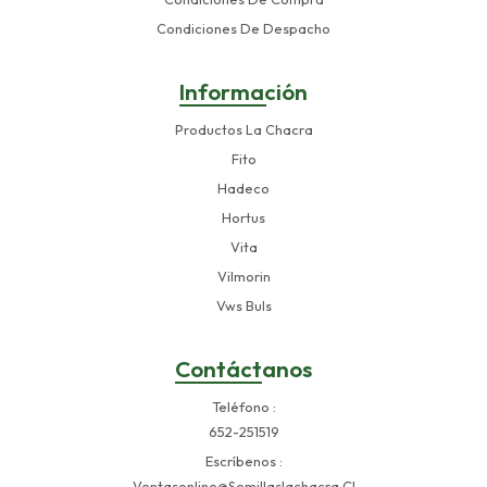
Condiciones De Despacho
Información
Productos La Chacra
Fito
Hadeco
Hortus
Vita
Vilmorin
Vws Buls
Contáctanos
Teléfono
652-251519
Escríbenos
Ventasonline@semillaslachacra.cl