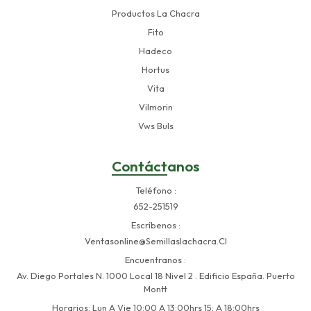
Productos La Chacra
Fito
Hadeco
Hortus
Vita
Vilmorin
Vws Buls
Contáctanos
Teléfono
652-251519
Escríbenos
Ventasonline@semillaslachacra.cl
Encuentranos
Av. Diego Portales N. 1000 Local 18 Nivel 2 . Edificio España. Puerto
Montt
Horarios: Lun A Vie 10:00 A 13:00hrs 15: A 18:00hrs