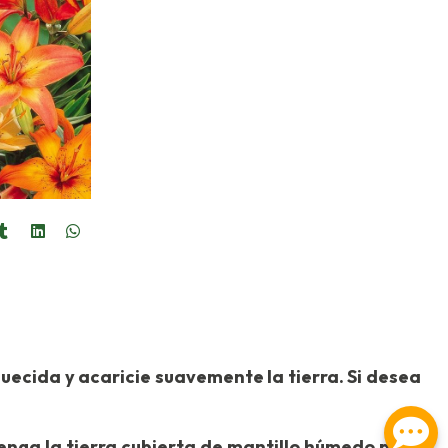
riquecida y acaricie suavemente la tierra. Si desea
tenga la tierra cubierta de mantillo húmedo para