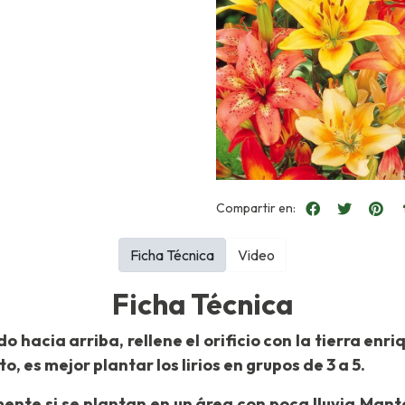
Compartir en:
Ficha Técnica
Video
Ficha Técnica
do hacia arriba, rellene el orificio con la tierra en
 es mejor plantar los lirios en grupos de 3 a 5.
mente si se plantan en un área con poca lluvia.Man