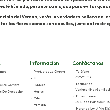
a esté húmeda, pero nunca mojada para evitar que s
ncipio del Verano, verás la verdadera belleza de las p
tar las flores cuando son capullos, justo antes de 
s
Información
Contáctanos
omos
Productos La Chacra
Teléfono
652-251519
Fito
Escríbenos
es De Compra
Hadeco
Ventasonline@semillasl
es De Despacho
Hortus
Encuentranos
Vita
Av. Diego Portales N. 10
Vilmorin
Horarios: Lun A Vie 10: