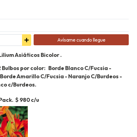
Avísame cuando llegue
ilium Asiáticos Bicolor .
 Bulbos por color: Borde Blanco C/Fucsia -
Borde Amarillo C/Fucsia - Naranjo C/Burdeos -
nco c/Burdeos.
ack. $ 980 c/u