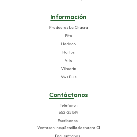
Información
Productos La Chacra
Fito
Hadeco
Hortus
Vita
Vilmorin
Vws Buls
Contáctanos
Teléfono
652-251519
Escríbenos
Ventasonline@semillaslachacra.cl
Encuentranos