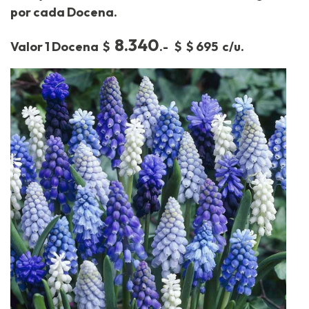
por cada Docena.
8.340
Valor 1 Docena $
.- $ $ 695 c/u.