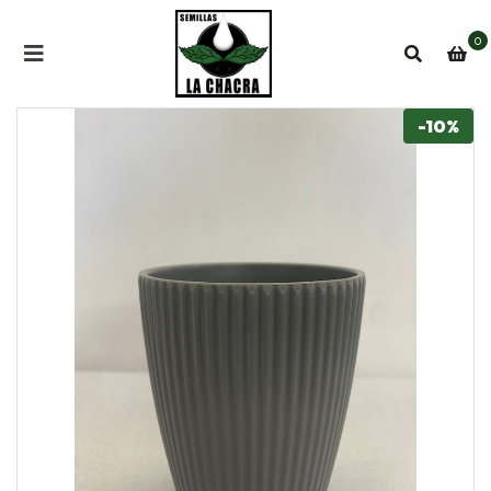
0
-10%