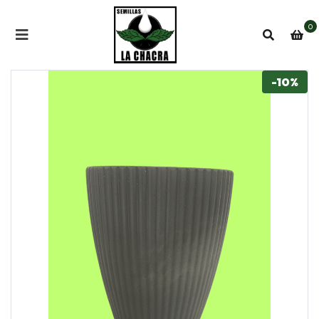
0
-10%