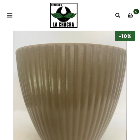
0
-10%