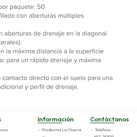
s
Información
Contáctanos
omos
Productos La Chacra
Teléfono
652-251519