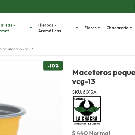
alizas -
Hierbas -
Flores
Chacareria
rmet
Aromáticas
or: amarillo vcg-13
-10%
Maceteros peque
vcg-13
SKU: 6015A
$ 440 Normal