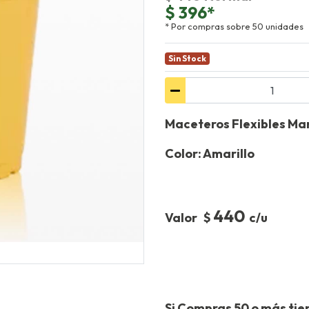
$ 396*
* Por compras sobre 50 unidades
Sin Stock
Maceteros Flexibles Ma
Color: Amarillo
440
Valor $
c/u
Si Compras 50 o más tie