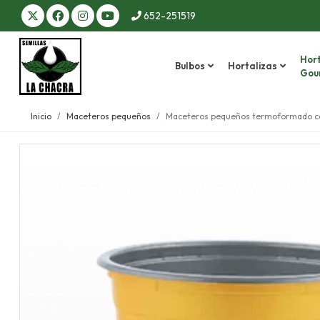
652-251519
Hort
Bulbos
Hortalizas
Gou
Inicio
Maceteros pequeños
Maceteros pequeños termoformado col