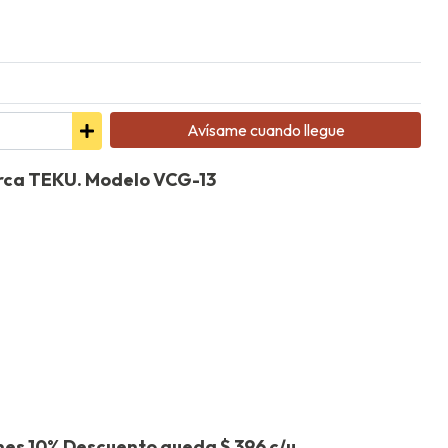
Avísame cuando llegue
rca TEKU. Modelo VCG-13
nes 10% Descuento queda $ 396 c/u