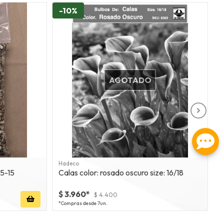
-10%
AGOTADO
Hadeco
V
25-15
Calas color: rosado oscuro size: 16/18
M
$ 3.960*
$
$ 4.400
*Compras desde 7un.