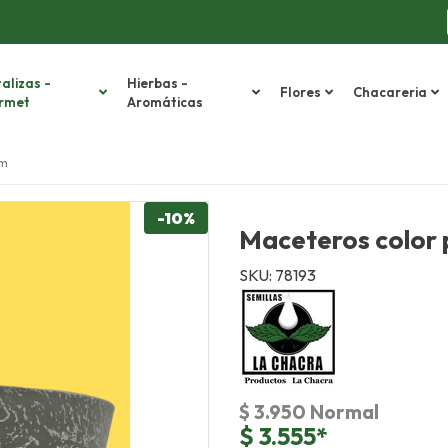
alizas -
Hierbas -
Flores
Chacareria
rmet
Aromáticas
cm
-10%
Maceteros color 
SKU: 78193
$ 3.950 Normal
$ 3.555*