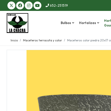
652-251519
Hort
Bulbos
Hortalizas
Gou
Inicio
Maceteros terracota y color
Maceteros color piedra 20x17 