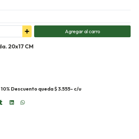
Agregar
al carro
da. 20x17 CM
 10% Descuento queda $ 3.555- c/u