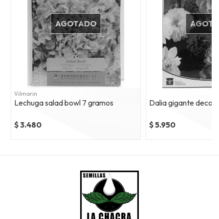
AGOTADO
AGOT
Vilmorin
Lechuga salad bowl 7 gramos
Dalia gigante decora
$ 3.480
$ 5.950