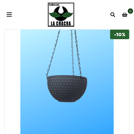
0
-10%